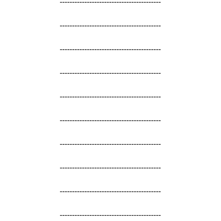
-----------------------------------------
-----------------------------------------
-----------------------------------------
-----------------------------------------
-----------------------------------------
-----------------------------------------
-----------------------------------------
-----------------------------------------
-----------------------------------------
-----------------------------------------