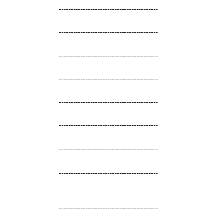
-----------------------------------------
-----------------------------------------
-----------------------------------------
-----------------------------------------
-----------------------------------------
-----------------------------------------
-----------------------------------------
-----------------------------------------
-----------------------------------------