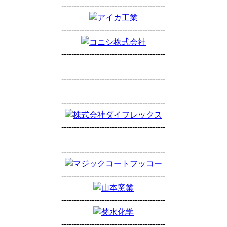
-----------------------------------------
-----------------------------------------
-----------------------------------------
-----------------------------------------
-----------------------------------------
-----------------------------------------
-----------------------------------------
-----------------------------------------
-----------------------------------------
-----------------------------------------