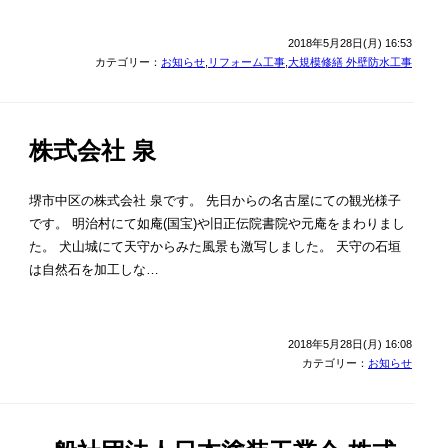
2018年5月28日(月) 16:53
カテゴリー：
お知らせ
,
リフォーム工事
,
大規模修繕 外壁防水工事
株式会社 泉
堺市中区の株式会社 泉です。 先日からの名古屋にての観光様子
です。 明治村にて如庵(国宝)や旧正伝院書院や元庵をまわりまし
た。 犬山城にて天守からみた風景も激写しました。 天守の石垣
は自然石を加工しな…
2018年5月28日(月) 16:08
カテゴリー：
お知らせ