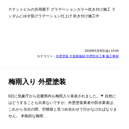
テナントビルの共用廊下 グラデーションカラー吹き付け施工 ラ
ンダムにゆず肌グラデーション仕上げ 吹き付け施工中
2018年6月8日(金) 14:04
カテゴリー：
外壁塗装
,
大規模修繕 外壁防水工事
,
施工事例
梅雨入り 外壁塗装
6日に気象庁から近畿県内も梅雨入り発表されました。☔️ 自然に
はどうすることも出来ないですが、外壁塗装業者や防水業者は、
これから当分の間、空模様と見つめ合わせて行かなければなりま
せん。 本格的な梅雨…