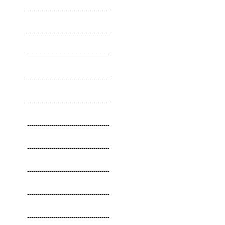
-----------------------------------------
-----------------------------------------
-----------------------------------------
-----------------------------------------
-----------------------------------------
-----------------------------------------
-----------------------------------------
-----------------------------------------
-----------------------------------------
-----------------------------------------