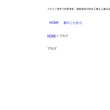
ブログ | 堺市で外壁塗装、屋根塗装や防水工事なら株式会
HOME
泉のこだわり
業務のご案内
塗料について
防水工事とは
工事メニュー
HOME
» ブログ
ブログ