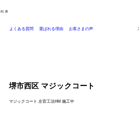
社 泉
よくある質問
選ばれる理由
お客さまの声
施工事例
大規模修繕
リフォーム工事
外壁塗装
防水工事
お知らせ
外壁防水工事
堺市西区 マジックコート
マジックコート 左官工法HM 施工中