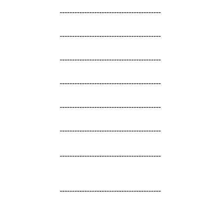
-----------------------------------------
-----------------------------------------
-----------------------------------------
-----------------------------------------
-----------------------------------------
-----------------------------------------
-----------------------------------------
-----------------------------------------