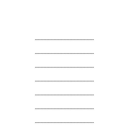
-----------------------------------------
-----------------------------------------
-----------------------------------------
-----------------------------------------
-----------------------------------------
-----------------------------------------
-----------------------------------------