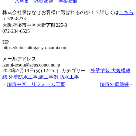
八尾市 外壁塗装 屋根塗装
株式会社泉はなぜお客様に選ばれるのか！？詳しくは
こちら
〒599-8233
大阪府堺市中区大野芝町225-3
072-234-6525
HP
https://kabushikigaisya-izumi.com
メールアドレス
izumi-tosou@zeus.eonet.ne.jp
2020年5月19日(火) 12:25 ｜ カテゴリー：
外壁塗装
,
大規模修
繕 外壁防水工事
,
施工事例
,
防水工事
«
堺市中区 リフォーム工事
堺市外壁塗装
»