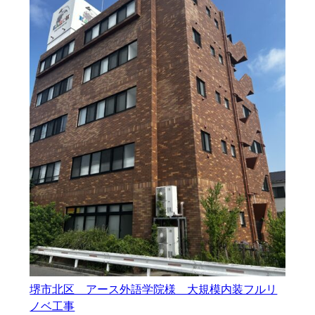
堺市北区 アース外語学院様 大規模内装フルリ
ノベ工事