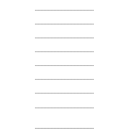
-----------------------------------------
-----------------------------------------
-----------------------------------------
-----------------------------------------
-----------------------------------------
-----------------------------------------
-----------------------------------------
-----------------------------------------
-----------------------------------------