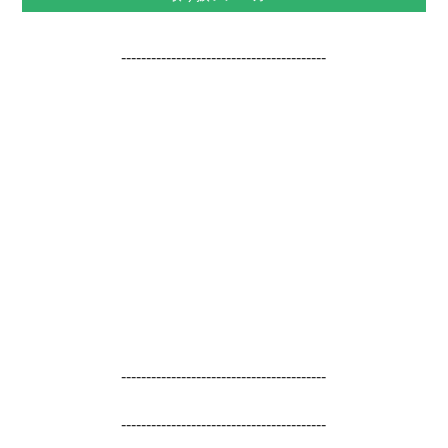
-----------------------------------------
-----------------------------------------
-----------------------------------------