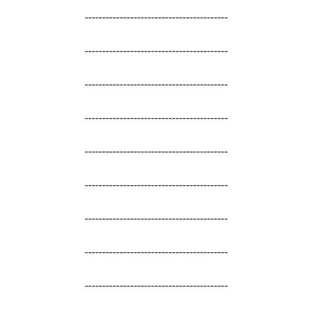
-----------------------------------------
-----------------------------------------
-----------------------------------------
-----------------------------------------
-----------------------------------------
-----------------------------------------
-----------------------------------------
-----------------------------------------
-----------------------------------------