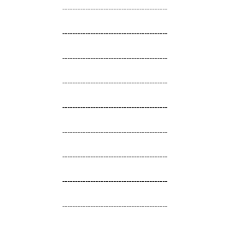
-----------------------------------------
-----------------------------------------
-----------------------------------------
-----------------------------------------
-----------------------------------------
-----------------------------------------
-----------------------------------------
-----------------------------------------
-----------------------------------------