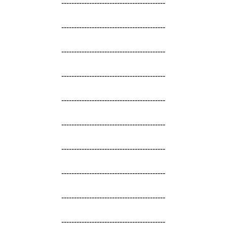
-----------------------------------------
-----------------------------------------
-----------------------------------------
-----------------------------------------
-----------------------------------------
-----------------------------------------
-----------------------------------------
-----------------------------------------
-----------------------------------------
-----------------------------------------