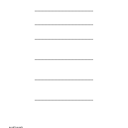
-----------------------------------------
-----------------------------------------
-----------------------------------------
-----------------------------------------
-----------------------------------------
-----------------------------------------