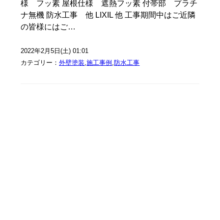
様 フッ素 屋根仕様 遮熱フッ素 付帯部 プラチ
ナ無機 防水工事 他 LIXIL 他 工事期間中はご近隣
の皆様にはご…
2022年2月5日(土) 01:01
カテゴリー：
外壁塗装
,
施工事例
,
防水工事