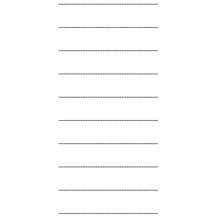
-----------------------------------------
-----------------------------------------
-----------------------------------------
-----------------------------------------
-----------------------------------------
-----------------------------------------
-----------------------------------------
-----------------------------------------
-----------------------------------------
-----------------------------------------