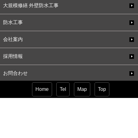
大規模修繕 外壁防水工事
防水工事
会社案内
採用情報
お問合わせ
Home
Tel
Map
Top
サイトマップ
株式会社 泉
〒599-8233 大阪府堺市中区大野芝町225-3
電話番号:072-234-6525
建設許可:大阪府知事許可(般-31)第141019号