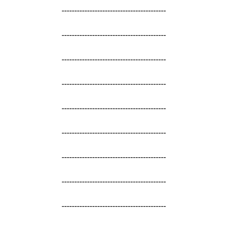
-----------------------------------------
-----------------------------------------
-----------------------------------------
-----------------------------------------
-----------------------------------------
-----------------------------------------
-----------------------------------------
-----------------------------------------
-----------------------------------------