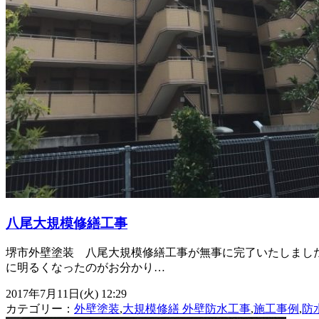
八尾大規模修繕工事
堺市外壁塗装 八尾大規模修繕工事が無事に完了いたしました！
に明るくなったのがお分かり…
2017年7月11日(火) 12:29
カテゴリー：
外壁塗装
,
大規模修繕 外壁防水工事
,
施工事例
,
防