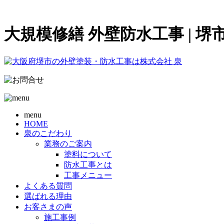
大規模修繕 外壁防水工事 | 
menu
HOME
泉のこだわり
業務のご案内
塗料について
防水工事とは
工事メニュー
よくある質問
選ばれる理由
お客さまの声
施工事例