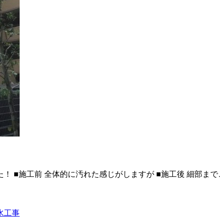
 ■施工前 全体的に汚れた感じがしますが ■施工後 細部ま
水工事