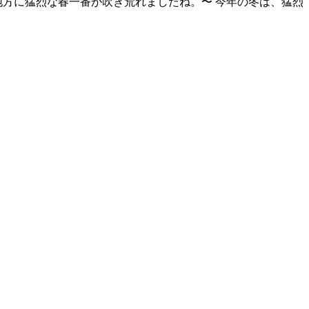
地方に猛烈な春一番が吹き荒れましたね。〜 今年の冬は、猛烈