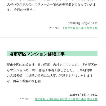
大和ハウスさんのハウスメーカー宅の外壁塗装を行なっていきま
す。 今回の外壁塗…
2025年5月14日(水) 18:42
カテゴリー：
外壁塗装
,
施工事例
,
防水工事
堺市堺区マンション修繕工事
堺市中区の株式会社 泉の広報 吉村でございます。 堺市堺区か
らマンションのSD扉 修繕工事着工致しました。 工事期間中
ご入居者様 ご近隣の皆様には大変ご迷惑をおかけいたします
が、何卒ご理解の程お願…
2025年5月8日(木) 08:22
カテゴリー：
外壁塗装
,
大規模修繕 外壁防水工事
,
施工事例
,
防水工事