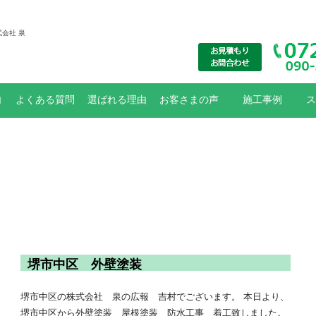
会社 泉
内
よくある質問
選ばれる理由
お客さまの声
施工事例
ス
大規模修繕
リフォーム工事
外壁塗装
防水工事
お知らせ
外壁防水工事
堺市中区 外壁塗装
堺市中区の株式会社 泉の広報 吉村でございます。 本日より、
堺市中区から外壁塗装 屋根塗装 防水工事 着工致しました。