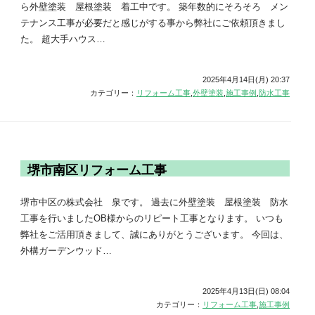
ら外壁塗装 屋根塗装 着工中です。 築年数的にそろそろ メン
テナンス工事が必要だと感じがする事から弊社にご依頼頂きまし
た。 超大手ハウス…
2025年4月14日(月) 20:37
カテゴリー：
リフォーム工事
,
外壁塗装
,
施工事例
,
防水工事
堺市南区リフォーム工事
堺市中区の株式会社 泉です。 過去に外壁塗装 屋根塗装 防水
工事を行いましたOB様からのリピート工事となります。 いつも
弊社をご活用頂きまして、誠にありがとうございます。 今回は、
外構ガーデンウッド…
2025年4月13日(日) 08:04
カテゴリー：
リフォーム工事
,
施工事例