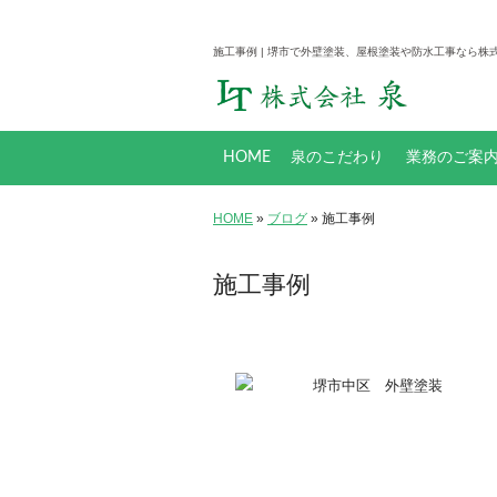
施工事例 | 堺市で外壁塗装、屋根塗装や防水工事なら株式
HOME
泉のこだわり
業務のご案
塗料について
防水工事とは
工事メニュー
HOME
»
ブログ
» 施工事例
施工事例