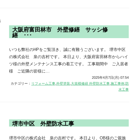
大阪府富田林市 外壁修繕 サッシ修
繕 ･･･
いつも弊社のHPをご覧頂き、誠に有難うございます。 堺市中区
の株式会社 泉の吉村です。 本日より、大阪府富田林市からハイ
ツ様の外壁メンテナンス工事の着工です。 工事期間中 ご入居者
様 ご近隣の皆様に…
2025年4月7日(月) 07:54
カテゴリー：
リフォーム工事
,
外壁塗装
,
大規模修繕 外壁防水工事
,
施工事例
,
防
水工事
堺市中区 外壁防水工事
堺市中区の株式会社 泉の吉村です。 本日より、OB様のご親族