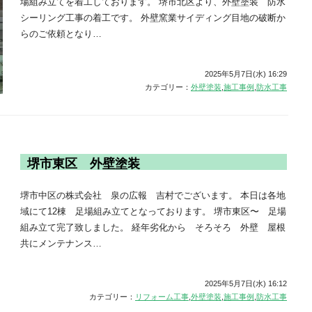
場組み立てを着工しております。 堺市北区より、外壁塗装 防水
シーリング工事の着工です。 外壁窯業サイディング目地の破断か
らのご依頼となり…
2025年5月7日(水) 16:29
カテゴリー：
外壁塗装
,
施工事例
,
防水工事
堺市東区 外壁塗装
堺市中区の株式会社 泉の広報 吉村でございます。 本日は各地
域にて12棟 足場組み立てとなっております。 堺市東区〜 足場
組み立て完了致しました。 経年劣化から そろそろ 外壁 屋根
共にメンテナンス…
2025年5月7日(水) 16:12
カテゴリー：
リフォーム工事
,
外壁塗装
,
施工事例
,
防水工事