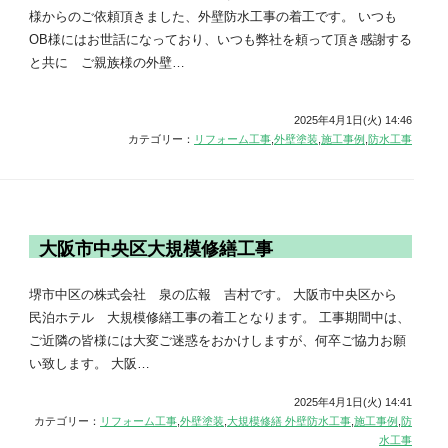
様からのご依頼頂きました、外壁防水工事の着工です。 いつも
OB様にはお世話になっており、いつも弊社を頼って頂き感謝する
と共に ご親族様の外壁…
2025年4月1日(火) 14:46
カテゴリー：
リフォーム工事
,
外壁塗装
,
施工事例
,
防水工事
大阪市中央区大規模修繕工事
堺市中区の株式会社 泉の広報 吉村です。 大阪市中央区から
民泊ホテル 大規模修繕工事の着工となります。 工事期間中は、
ご近隣の皆様には大変ご迷惑をおかけしますが、何卒ご協力お願
い致します。 大阪…
2025年4月1日(火) 14:41
カテゴリー：
リフォーム工事
,
外壁塗装
,
大規模修繕 外壁防水工事
,
施工事例
,
防
水工事