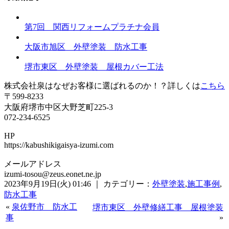
第7回 関西リフォームプラチナ会員
大阪市旭区 外壁塗装 防水工事
堺市東区 外壁塗装 屋根カバー工法
株式会社泉はなぜお客様に選ばれるのか！？詳しくは
こちら
〒599-8233
大阪府堺市中区大野芝町225-3
072-234-6525
HP
https://kabushikigaisya-izumi.com
メールアドレス
izumi-tosou@zeus.eonet.ne.jp
2023年9月19日(火) 01:46 ｜ カテゴリー：
外壁塗装
,
施工事例
,
防水工事
«
泉佐野市 防水工
堺市東区 外壁修繕工事 屋根塗装
事
»