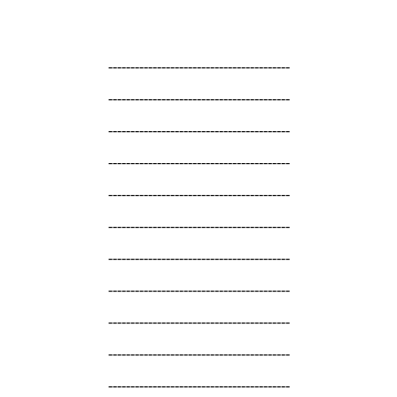
-----------------------------------------
-----------------------------------------
-----------------------------------------
-----------------------------------------
-----------------------------------------
-----------------------------------------
-----------------------------------------
-----------------------------------------
-----------------------------------------
-----------------------------------------
-----------------------------------------