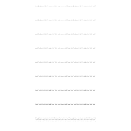
-----------------------------------------
-----------------------------------------
-----------------------------------------
-----------------------------------------
-----------------------------------------
-----------------------------------------
-----------------------------------------
-----------------------------------------
-----------------------------------------