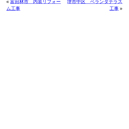
«
富田林市 内装リフォー
堺市中区 ベランダテラス
ム工事
工事
»