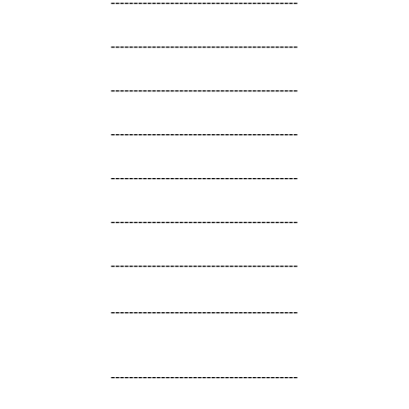
-----------------------------------------
-----------------------------------------
-----------------------------------------
-----------------------------------------
-----------------------------------------
-----------------------------------------
-----------------------------------------
-----------------------------------------
-----------------------------------------