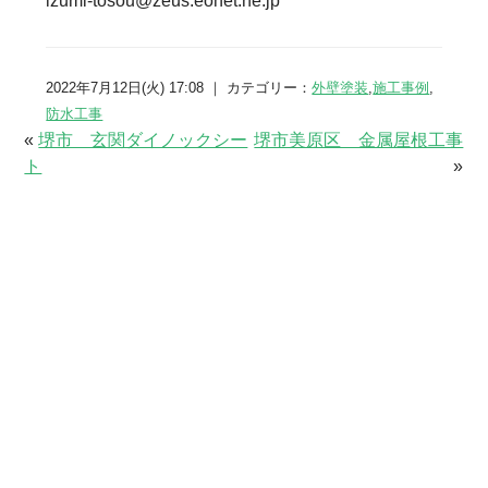
izumi-tosou@zeus.eonet.ne.jp
2022年7月12日(火) 17:08 ｜ カテゴリー：
外壁塗装
,
施工事例
,
防水工事
«
堺市 玄関ダイノックシー
堺市美原区 金属屋根工事
ト
»