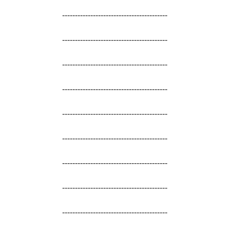
-----------------------------------------
-----------------------------------------
-----------------------------------------
-----------------------------------------
-----------------------------------------
-----------------------------------------
-----------------------------------------
-----------------------------------------
-----------------------------------------