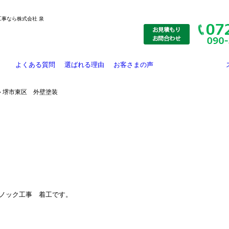
工事なら株式会社 泉
よくある質問
選ばれる理由
お客さまの声
施工事例
大規模修繕
リフォーム工事
外壁塗装
防水工事
お知らせ
外壁防水工事
» 堺市東区 外壁塗装
ノック工事 着工です。