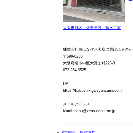
大阪市旭区 外壁塗装 防水工事
株式会社泉はなぜお客様に選ばれるのか
〒599-8233
大阪府堺市中区大野芝町225-3
072-234-6525
HP
https://kabushikigaisya-izumi.com
メールアドレス
izumi-tosou@zeus.eonet.ne.jp
«
堺市南区 外壁塗装