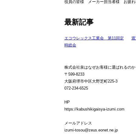
役員の皆様 メーカー担当者様 お疲れ
最新記事
エコウレックス工業会 第11回定
渡
時総会
株式会社泉はなぜお客様に選ばれるのか
〒599-8233
大阪府堺市中区大野芝町225-3
072-234-6525
HP
https://kabushikigaisya-izumi.com
メールアドレス
izumi-tosou@zeus.eonet.ne.jp