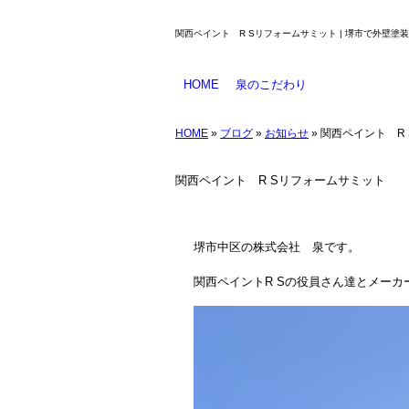
関西ペイント R Sリフォームサミット | 堺市で外壁塗
HOME
泉のこだわり
業務のご案内
塗料について
防水工事とは
工事メニュー
HOME
»
ブログ
»
お知らせ
» 関西ペイント R
関西ペイント R Sリフォームサミット
堺市中区の株式会社 泉です。
関西ペイントR Sの役員さん達とメー