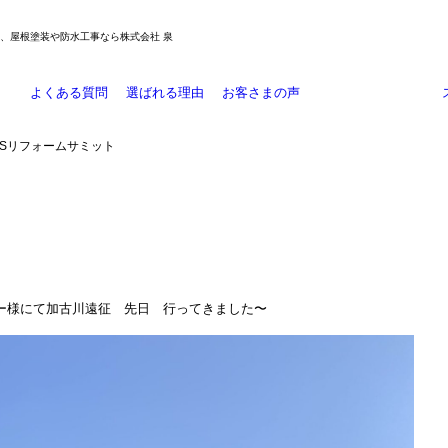
装、屋根塗装や防水工事なら株式会社 泉
よくある質問
選ばれる理由
お客さまの声
施工事例
大規模修繕
リフォーム工事
外壁塗装
防水工事
お知らせ
外壁防水工事
 Sリフォームサミット
カー様にて加古川遠征 先日 行ってきました〜