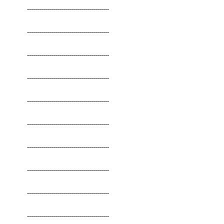
-----------------------------------------
-----------------------------------------
-----------------------------------------
-----------------------------------------
-----------------------------------------
-----------------------------------------
-----------------------------------------
-----------------------------------------
-----------------------------------------
-----------------------------------------