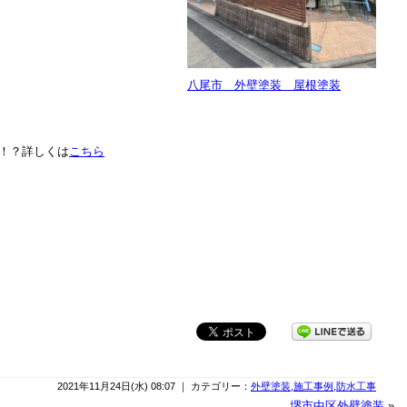
八尾市 外壁塗装 屋根塗装
！？詳しくは
こちら
2021年11月24日(水) 08:07 ｜ カテゴリー：
外壁塗装
,
施工事例
,
防水工事
堺市中区外壁塗装
»