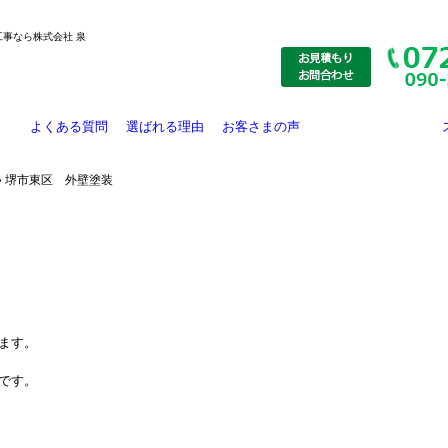
工事なら株式会社 泉
よくある質問
選ばれる理由
お客さまの声
施工事例
大規模修繕
リフォーム工事
外壁塗装
防水工事
お知らせ
外壁防水工事
» 堺市東区 外壁塗装
ます。
です。