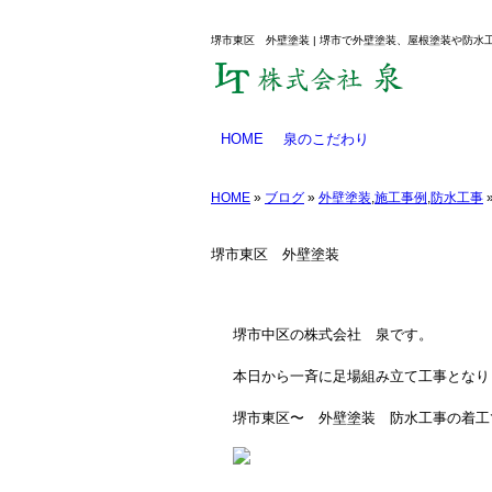
堺市東区 外壁塗装 | 堺市で外壁塗装、屋根塗装や防水
HOME
泉のこだわり
業務のご案内
塗料について
防水工事とは
工事メニュー
HOME
»
ブログ
»
外壁塗装
,
施工事例
,
防水工事
堺市東区 外壁塗装
堺市中区の株式会社 泉です。
本日から一斉に足場組み立て工事となり
堺市東区〜 外壁塗装 防水工事の着工