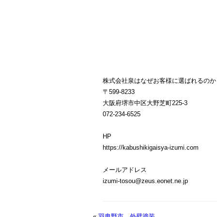
株式会社泉はなぜお客様に選ばれるのか
〒599-8233
大阪府堺市中区大野芝町225-3
072-234-6525
HP
https://kabushikigaisya-izumi.com
メールアドレス
izumi-tosou@zeus.eonet.ne.jp
«
羽曳野市 外壁塗装