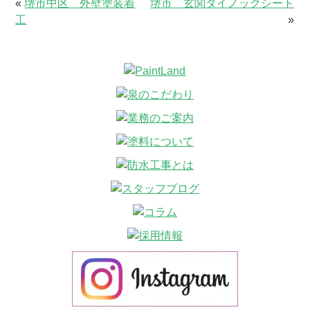
«
堺市中区 外壁塗装着
堺市 玄関ダイノックシート
工
»