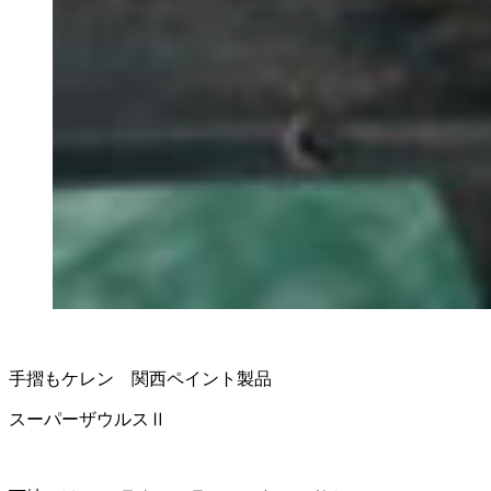
手摺もケレン 関西ペイント製品
スーパーザウルスⅡ