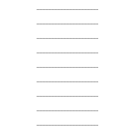
-----------------------------------------
-----------------------------------------
-----------------------------------------
-----------------------------------------
-----------------------------------------
-----------------------------------------
-----------------------------------------
-----------------------------------------
-----------------------------------------