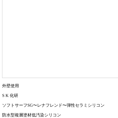
外壁使用
S K 化研
ソフトサーフSG〜レナフレンド〜弾性セラミシリコン
防水型複層塗材低汚染シリコン