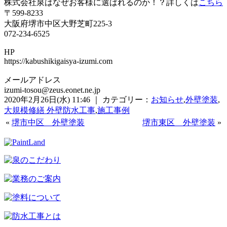
株式会社泉はなぜお客様に選ばれるのか！？詳しくは
こちら
〒599-8233
大阪府堺市中区大野芝町225-3
072-234-6525
HP
https://kabushikigaisya-izumi.com
メールアドレス
izumi-tosou@zeus.eonet.ne.jp
2020年2月26日(水) 11:46 ｜ カテゴリー：
お知らせ
,
外壁塗装
,
大規模修繕 外壁防水工事
,
施工事例
«
堺市中区 外壁塗装
堺市東区 外壁塗装
»