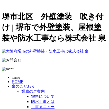
堺市北区 外壁塗装 吹き付
け | 堺市で外壁塗装、屋根塗
装や防水工事なら株式会社 泉
menu
HOME
泉のこだわり
業務のご案内
塗料について
防水工事とは
工事メニュー