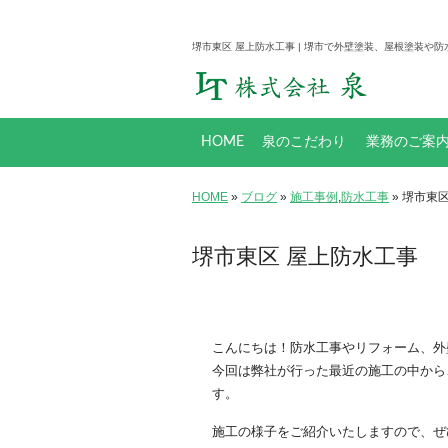
堺市東区 屋上防水工事 | 堺市で外壁塗装、屋根塗装や防
HOME
泉のこだわり
業務のご案
塗料について
防水工事とは
工事メニュー
HOME
»
ブログ
»
施工事例
,
防水工事
» 堺市東
堺市東区 屋上防水工事
こんにちは！防水工事やリフォーム、外
今回は弊社が行った最近の施工の中から
す。
施工の様子をご紹介いたしますので、ぜ