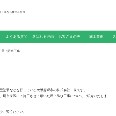
水工事なら株式会社 泉
内
よくある質問
選ばれる理由
お客さまの声
施工事例
ス
大規模修繕
リフォーム工事
外壁塗装
防水工事
お知らせ
外壁防水工事
区 屋上防水工事
壁塗装などを行っている大阪府堺市の株式会社 泉です。
、堺市東区にて施工させて頂いた屋上防水工事についてご紹介いたしま
ひご覧ください。