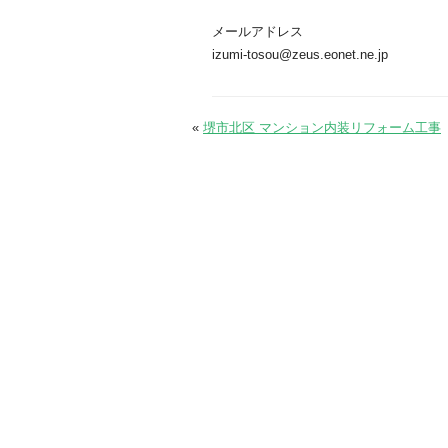
メールアドレス
izumi-tosou@zeus.eonet.ne.jp
«
堺市北区 マンション内装リフォーム工事