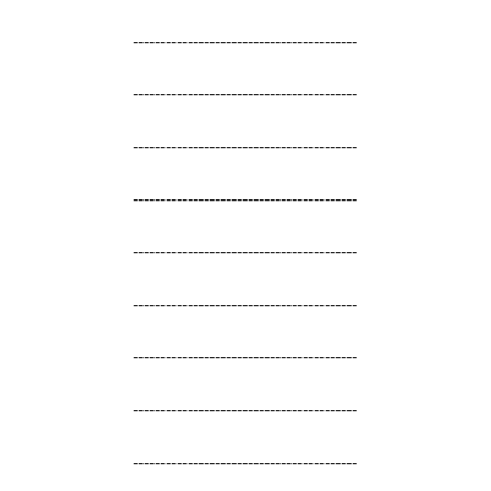
-----------------------------------------
-----------------------------------------
-----------------------------------------
-----------------------------------------
-----------------------------------------
-----------------------------------------
-----------------------------------------
-----------------------------------------
-----------------------------------------