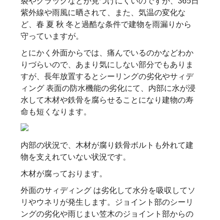
裂やクラックなどが見つけにくいのですが、365日
紫外線や雨風に晒されて、また、気温の変化な
ど、春 夏 秋 冬と過酷な条件で建物を雨漏りから
守っていますが。
とにかく外面からでは、痛んでいるのかなどわか
りづらいので、あまり気にしない部分でもありま
すが、長年放置するとシーリングの劣化やサィデ
ィング 表面の防水機能の劣化にて、内部に水が浸
水して木材や鉄骨を腐らせることになり建物の寿
命も短くなります。
内部の状況で、木材が腐り鉄骨ボルトも外れて建
物を支えれていない状況です。
木材が腐っております。
外面のサィディング は劣化して水分を吸収してソ
リやウネリが発生します。ジョイント部のシーリ
ングの劣化や雨じまい笠木のジョイント部からの