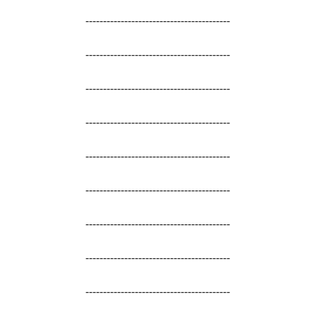
-----------------------------------------
-----------------------------------------
-----------------------------------------
-----------------------------------------
-----------------------------------------
-----------------------------------------
-----------------------------------------
-----------------------------------------
-----------------------------------------