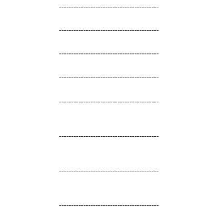
-----------------------------------------
-----------------------------------------
-----------------------------------------
-----------------------------------------
-----------------------------------------
-----------------------------------------
-----------------------------------------
-----------------------------------------