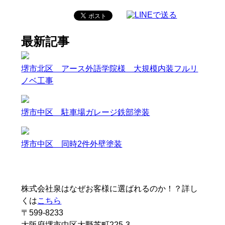
最新記事
堺市北区 アース外語学院様 大規模内装フルリ
ノベ工事
堺市中区 駐車場ガレージ鉄部塗装
堺市中区 同時2件外壁塗装
株式会社泉はなぜお客様に選ばれるのか！？詳し
くは
こちら
〒599-8233
大阪府堺市中区大野芝町225-3