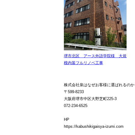
堺市北区 アース外語学院様 大規
模内装フルリノベ工事
株式会社泉はなぜお客様に選ばれるのか
〒599-8233
大阪府堺市中区大野芝町225-3
072-234-6525
HP
https://kabushikigaisya-izumi.com