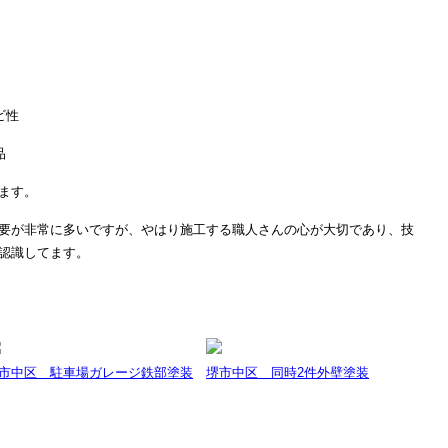
ビ性
品
ます。
要が非常に多いですが、やはり施工する職人さんの心が大切であり、技
認識してます。
市中区 駐車場ガレージ鉄部塗装
堺市中区 同時2件外壁塗装