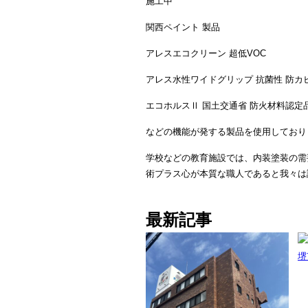
施工中
関西ペイント 製品
アレスエコクリーン 超低VOC
アレス水性ワイドグリップ 抗菌性 防カ
エコホルスⅡ 国土交通省 防火材料認定
などの機能が発する製品を使用しており
学校などの教育施設では、内装塗装の需
術プラス心が本質な職人であると我々は
最新記事
堺