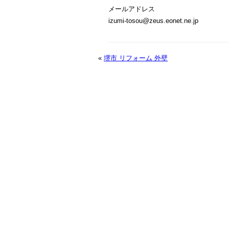
メールアドレス
izumi-tosou@zeus.eonet.ne.jp
«
堺市 リフォーム 外壁