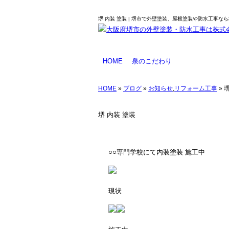
堺 内装 塗装 | 堺市で外壁塗装、屋根塗装や防水工事なら
HOME
泉のこだわり
業務のご案内
塗料について
防水工事とは
工事メニュー
HOME
»
ブログ
»
お知らせ
,
リフォーム工事
» 
堺 内装 塗装
○○専門学校にて内装塗装 施工中
現状