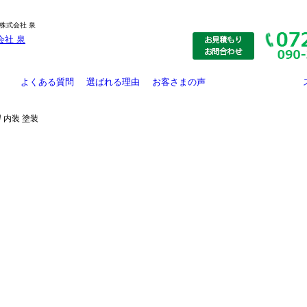
株式会社 泉
よくある質問
選ばれる理由
お客さまの声
施工事例
大規模修繕
リフォーム工事
外壁塗装
防水工事
お知らせ
外壁防水工事
堺 内装 塗装