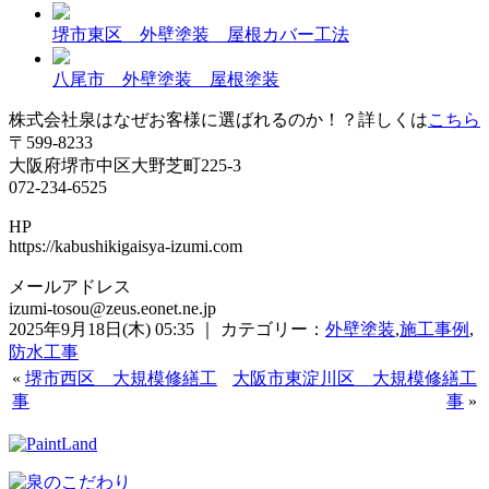
堺市東区 外壁塗装 屋根カバー工法
八尾市 外壁塗装 屋根塗装
株式会社泉はなぜお客様に選ばれるのか！？詳しくは
こちら
〒599-8233
大阪府堺市中区大野芝町225-3
072-234-6525
HP
https://kabushikigaisya-izumi.com
メールアドレス
izumi-tosou@zeus.eonet.ne.jp
2025年9月18日(木) 05:35 ｜ カテゴリー：
外壁塗装
,
施工事例
,
防水工事
«
堺市西区 大規模修繕工
大阪市東淀川区 大規模修繕工
事
事
»