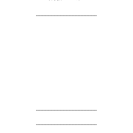
-----------------------------------------
-----------------------------------------
-----------------------------------------