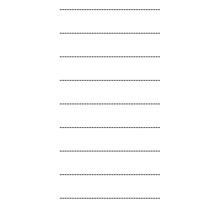
-----------------------------------------
-----------------------------------------
-----------------------------------------
-----------------------------------------
-----------------------------------------
-----------------------------------------
-----------------------------------------
-----------------------------------------
-----------------------------------------