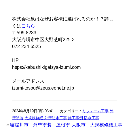
株式会社泉はなぜお客様に選ばれるのか！？詳し
くは
こちら
〒599-8233
大阪府堺市中区大野芝町225-3
072-234-6525
HP
https://kabushikigaisya-izumi.com
メールアドレス
izumi-tosou@zeus.eonet.ne.jp
2024年8月19日(月) 06:41 ｜ カテゴリー：
リフォーム工事
,
外
壁塗装
,
大規模修繕 外壁防水工事
,
施工事例
,
防水工事
«
寝屋川市 外壁塗装 屋根塗
大阪市 大規模修繕工事