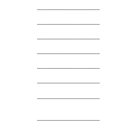
-----------------------------------------
-----------------------------------------
-----------------------------------------
-----------------------------------------
-----------------------------------------
-----------------------------------------
-----------------------------------------
-----------------------------------------