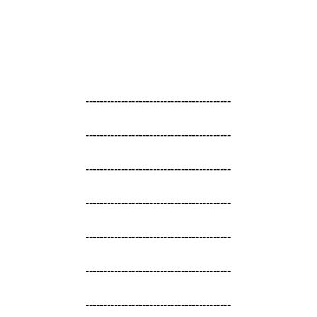
-----------------------------------------
-----------------------------------------
-----------------------------------------
-----------------------------------------
-----------------------------------------
-----------------------------------------
-----------------------------------------