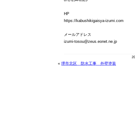
HP
https://kabushikigaisya-izumi.com
メールアドレス
izumi-tosou@zeus.eonet.ne.jp
2
«
堺市北区 防水工事 外壁塗装