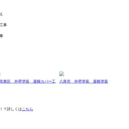
え
工事
事
市東区 外壁塗装 屋根カバー工
八尾市 外壁塗装 屋根塗装
！？詳しくは
こちら