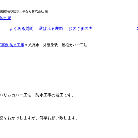
屋根塗装や防水工事なら株式会社 泉
よくある質問
選ばれる理由
お客さまの声
施工事例
大規模修繕
リフォーム工事
外壁塗装
防水工事
お知らせ
外壁防水工事
工事例
,
防水工事
» 八尾市 外壁塗装 屋根カバー工法
バリムカバー工法 防水工事の着工です。
惑をおかけしますが、何卒お願い致します。