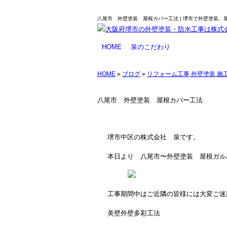
八尾市 外壁塗装 屋根カバー工法 | 堺市で外壁塗装、
HOME
泉のこだわり
業務のご案内
塗料について
防水工事とは
工事メニュー
HOME
»
ブログ
»
リフォーム工事
,
外壁塗装
,
施
八尾市 外壁塗装 屋根カバー工法
堺市中区の株式会社 泉です。
本日より 八尾市〜外壁塗装 屋根ガル
工事期間中はご近隣の皆様には大変ご迷
美壁外壁多彩工法