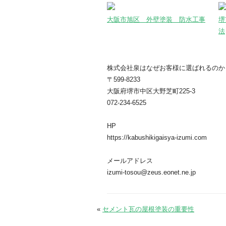
大阪市旭区 外壁塗装 防水工事
堺
法
株式会社泉はなぜお客様に選ばれるのか
〒599-8233
大阪府堺市中区大野芝町225-3
072-234-6525
HP
https://kabushikigaisya-izumi.com
メールアドレス
izumi-tosou@zeus.eonet.ne.jp
«
セメント瓦の屋根塗装の重要性