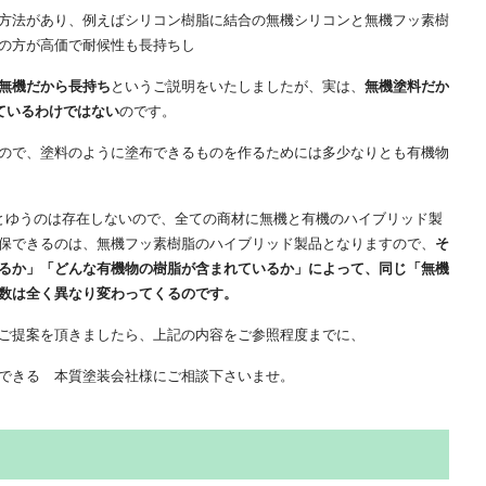
方法があり、例えばシリコン樹脂に結合の無機シリコンと無機フッ素樹
の方が高価で耐候性も長持ちし
無機だから長持ち
というご説明をいたしましたが、実は、
無機塗料だか
ているわけではない
のです。
ので、塗料のように塗布できるものを作るためには多少なりとも有機物
料とゆうのは存在しないので、全ての商材に無機と有機のハイブリッド製
保できるのは、無機フッ素樹脂のハイブリッド製品となりますので、
そ
るか」「どんな有機物の樹脂が含まれているか」によって、同じ「無機
数は全く異なり変わってくるのです。
ご提案を頂きましたら、上記の内容をご参照程度までに、
できる 本質塗装会社様にご相談下さいませ。