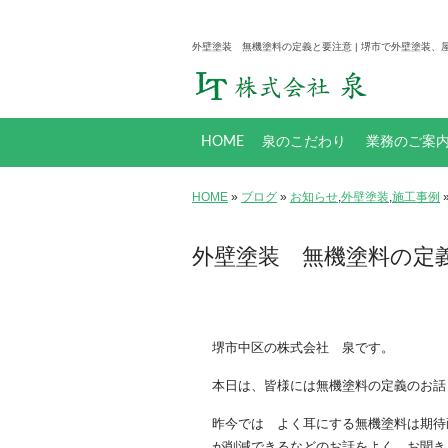
外壁塗装 無機塗料の定義と要注意 | 堺市で外壁塗装、
HOME
泉のこだわり
業務のご案
塗料について
防水工事とは
工事メニュー
HOME
»
ブログ
»
お知らせ
,
外壁塗装
,
施工事例
外壁塗装 無機塗料の定
堺市中区の株式会社 泉です。
本日は、皆様には無機塗料の定義のお話
昨今では よく耳にする無機塗料は期待
が削減できるなどのお話をよく お聞き