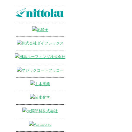
-----------------------------------------
-----------------------------------------
-----------------------------------------
-----------------------------------------
-----------------------------------------
-----------------------------------------
-----------------------------------------
-----------------------------------------
-----------------------------------------
-----------------------------------------