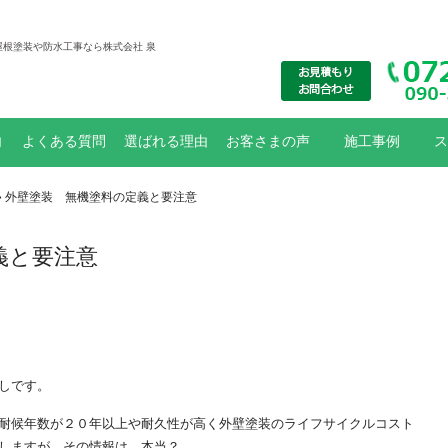
屋根塗装や防水工事なら株式会社 泉
内
よくある質問
選ばれる理由
お客さまの声
施工事例
ス
大規模修繕
リフォーム工事
外壁塗装
防水工事
お知らせ
外壁防水工事
» 外壁塗装 無機塗料の定義と要注意
義と要注意
しです。
耐候年数が２０年以上や耐久性が高く外壁塗装のライフサイクルコスト
しますが、その情報は 本当？