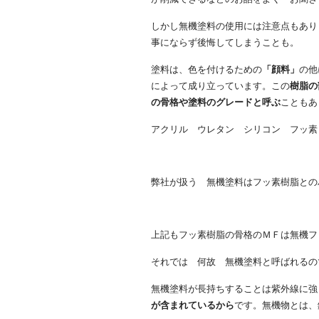
しかし無機塗料の使用には注意点もあり
事にならず後悔してしまうことも。
塗料は、色を付けるための
「顔料」
の他
によって成り立っています。この
樹脂の
の骨格や塗料のグレードと呼ぶ
こともあ
アクリル ウレタン シリコン フッ素
弊社が扱う 無機塗料はフッ素樹脂との
上記もフッ素樹脂の骨格のＭＦは無機フ
それでは 何故 無機塗料と呼ばれるの
無機塗料が長持ちすることは紫外線に強
が含まれているから
です。無機物とは、