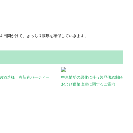
４日間かけて、きっちり膜厚を確保していきます。
辺酒造様 春新春パーティー
中東情勢の悪化に伴う製品供給制限
および価格改定に関するご案内