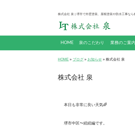
株式会社 泉 | 堺市で外壁塗装、屋根塗装や防水工事なら
HOME
泉のこだわり
業務のご案
塗料について
防水工事とは
工事メニュー
HOME
»
ブログ
»
お知らせ
» 株式会社 泉
株式会社 泉
本日も非常に良い天気🌈
堺市中区〜続続編です。