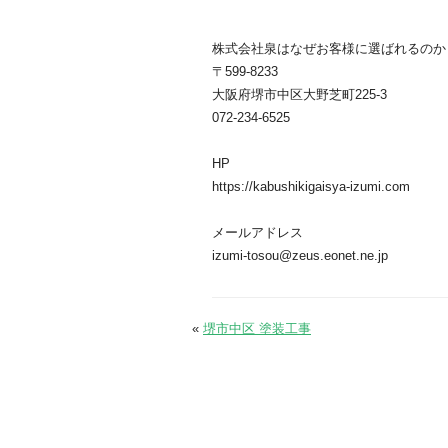
株式会社泉はなぜお客様に選ばれるのか
〒599-8233
大阪府堺市中区大野芝町225-3
072-234-6525
HP
https://kabushikigaisya-izumi.com
メールアドレス
izumi-tosou@zeus.eonet.ne.jp
«
堺市中区 塗装工事