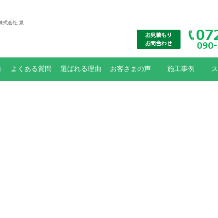
株式会社 泉
内
よくある質問
選ばれる理由
お客さまの声
施工事例
ス
大規模修繕
リフォーム工事
外壁塗装
防水工事
お知らせ
外壁防水工事