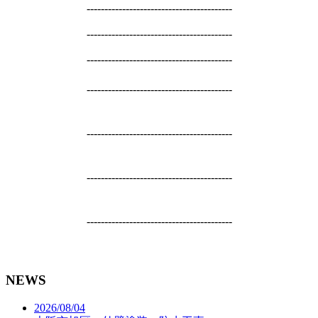
-----------------------------------------
-----------------------------------------
-----------------------------------------
-----------------------------------------
-----------------------------------------
-----------------------------------------
-----------------------------------------
NEWS
2026/08/04