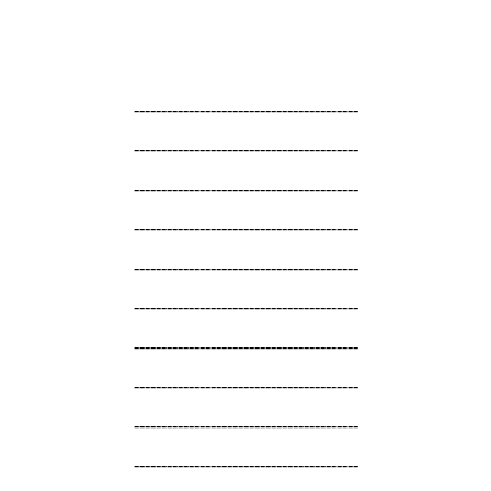
-----------------------------------------
-----------------------------------------
-----------------------------------------
-----------------------------------------
-----------------------------------------
-----------------------------------------
-----------------------------------------
-----------------------------------------
-----------------------------------------
-----------------------------------------